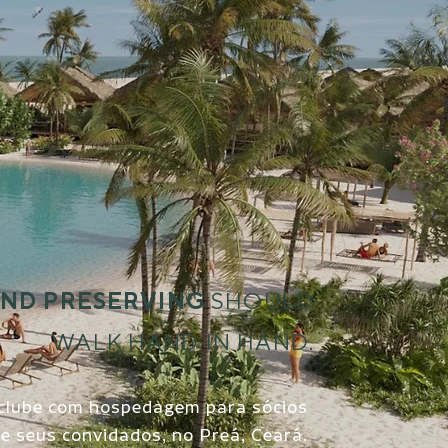
AND PRESERVING
SHOULD
WALK HAND IN HAND.
clube com hospedagem para sócios
e seus convidados, no Preá, Ceará.