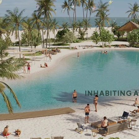
INHABITING 
Um 