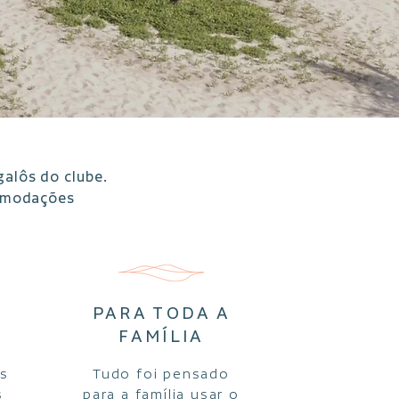
galôs do clube.
comodações
PARA TODA A
FAMÍLIA
as
Tudo foi pensado
s
para a família usar o