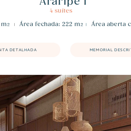
Araripe I
4 suítes
1 m
​Área fechada: 222 m
​Área aberta 
2
|
2
|
NTA DETALHADA
MEMORIAL DESCRI