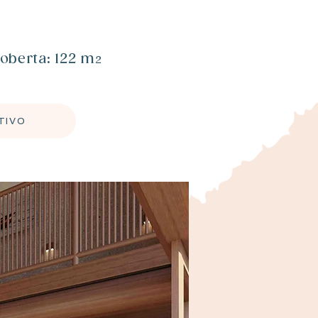
coberta: 122 m
2
TIVO