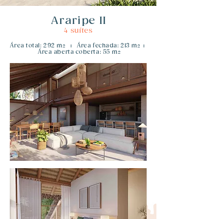
Araripe II
4 suítes
​Área total: 292 m
​Área fechada: 213 m
2
|
2
|
​Área aberta coberta: 55 m
2