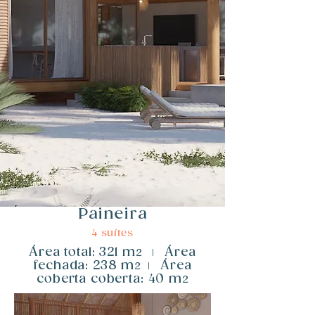
Paineira
4 suítes
​Área total: 321 m
​Área
2
|
fechada: 238 m
​Área
2
|
coberta coberta: 40 m
2