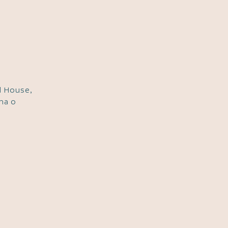
d House,
ha o