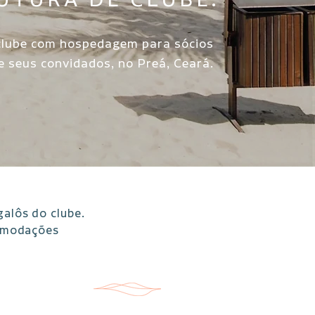
UTURA DE CLUBE.
lube com hospedagem para sócios
e seus convidados, no Preá, Ceará.
galôs do clube.
comodações