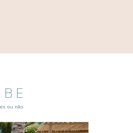
UBE
res ou não.